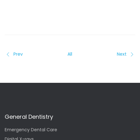
Prev
All
Next
General Dentistry
Emergency Dental Care
Digital X-rays